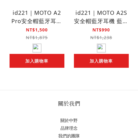
id221｜MOTO A2
id221｜MOTO A2S
Pro安全帽藍牙耳機
安全帽藍牙耳機 藍牙
（高音質/混音/雙人對
5.2雙人對講版外送專
NT$1,500
NT$990
講/防水/無線對講/音
員 機車/重機族標配
NT$1,875
NT$1,238
樂共享）
加入購物車
加入購物車
關於我們
關於中野
品牌理念
我們的團隊