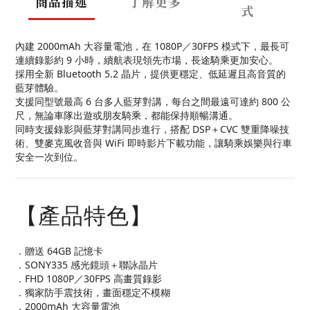
商品描述
了解更多
式
內建 2000mAh 大容量電池，在 1080P／30FPS 模式下，最長可
連續錄影約 9 小時，續航表現領先市場，長途騎乘更加安心。
採用全新 Bluetooth 5.2 晶片，提供更穩定、低延遲且高音質的
藍芽體驗。
支援同型號最高 6 台多人藍芽對講，每台之間最遠可達約 800 公
尺，無論車隊出遊或朋友騎乘，都能保持順暢溝通。
同時支援錄影與藍芽對講同步進行，搭配 DSP＋CVC 雙重降噪技
術、雙麥克風收音與 WiFi 即時影片下載功能，讓騎乘娛樂與行車
安全一次到位。
【產品特色】
．贈送 64GB 記憶卡
．SONY335 感光鏡頭＋聯詠晶片
．FHD 1080P／30FPS 高畫質錄影
．獨家防手震技術，畫面穩定不模糊
．2000mAh 大容量電池