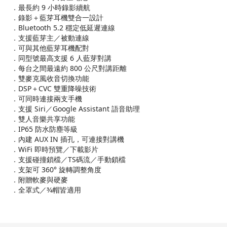
．最長約 9 小時錄影續航
．錄影＋藍芽耳機雙合一設計
．Bluetooth 5.2 穩定低延遲連線
．支援藍芽主／被動連線
．可與其他藍芽耳機配對
．同型號最高支援 6 人藍芽對講
．每台之間最遠約 800 公尺對講距離
．雙麥克風收音切換功能
．DSP＋CVC 雙重降噪技術
．可同時連接兩支手機
．支援 Siri／Google Assistant 語音助理
．雙人音樂共享功能
．IP65 防水防塵等級
．內建 AUX IN 插孔，可連接對講機
．WiFi 即時預覽／下載影片
．支援碰撞鎖檔／TS碼流／手動鎖檔
．支架可 360° 旋轉調整角度
．附贈軟麥與硬麥
．全罩式／3⁄4帽皆適用