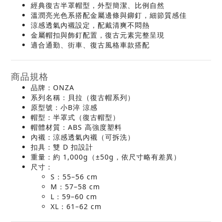
經典復古半罩帽型，外型簡潔、比例自然
溫潤亮光色系搭配金屬邊條與鉚釘，細節質感佳
涼感透氣內襯設定，配戴清爽不悶熱
金屬帽扣與飾釘配置，復古元素完整呈現
適合通勤、街車、復古風格車款搭配
商品規格
品牌：ONZA
系列名稱：貝拉（復古帽系列）
原型號：小B淬 涼感
帽型：半罩式（復古帽型）
帽體材質：ABS 高強度塑料
內襯：涼感透氣內襯（可拆洗）
扣具：雙 D 扣設計
重量：約 1,000g（±50g，依尺寸略有差異）
尺寸：
S：55–56 cm
M：57–58 cm
L：59–60 cm
XL：61–62 cm