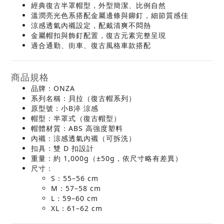
經典復古半罩帽型，外型簡潔、比例自然
溫潤亮光色系搭配金屬邊條與鉚釘，細節質感佳
涼感透氣內襯設定，配戴清爽不悶熱
金屬帽扣與飾釘配置，復古元素完整呈現
適合通勤、街車、復古風格車款搭配
商品規格
品牌：ONZA
系列名稱：貝拉（復古帽系列）
原型號：小B淬 涼感
帽型：半罩式（復古帽型）
帽體材質：ABS 高強度塑料
內襯：涼感透氣內襯（可拆洗）
扣具：雙 D 扣設計
重量：約 1,000g（±50g，依尺寸略有差異）
尺寸：
S：55–56 cm
M：57–58 cm
L：59–60 cm
XL：61–62 cm