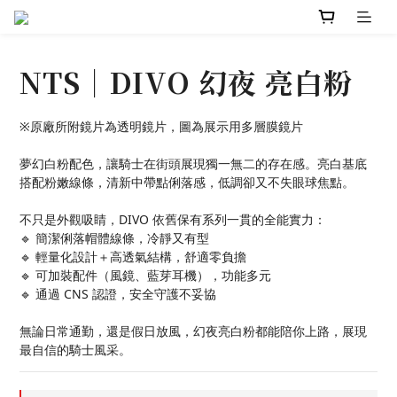
NTS｜DIVO 幻夜 亮白粉
※原廠所附鏡片為透明鏡片，圖為展示用多層膜鏡片
夢幻白粉配色，讓騎士在街頭展現獨一無二的存在感。亮白基底
搭配粉嫩線條，清新中帶點俐落感，低調卻又不失眼球焦點。
不只是外觀吸睛，DIVO 依舊保有系列一貫的全能實力：
🔹 簡潔俐落帽體線條，冷靜又有型
🔹 輕量化設計＋高透氣結構，舒適零負擔
🔹 可加裝配件（風鏡、藍芽耳機），功能多元
🔹 通過 CNS 認證，安全守護不妥協
無論日常通勤，還是假日放風，幻夜亮白粉都能陪你上路，展現
最自信的騎士風采。