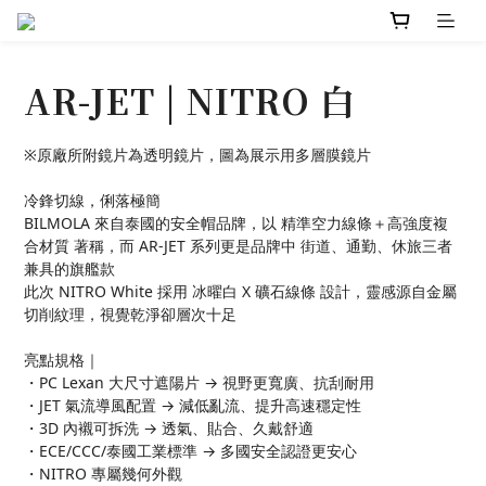
AR-JET | NITRO 白
※原廠所附鏡片為透明鏡片，圖為展示用多層膜鏡片
冷鋒切線，俐落極簡
BILMOLA 來自泰國的安全帽品牌，以 精準空力線條＋高強度複
合材質 著稱，而 AR-JET 系列更是品牌中 街道、通勤、休旅三者
兼具的旗艦款
此次 NITRO White 採用 冰曜白 X 礦石線條 設計，靈感源自金屬
切削紋理，視覺乾淨卻層次十足
亮點規格｜
・PC Lexan 大尺寸遮陽片 → 視野更寬廣、抗刮耐用
・JET 氣流導風配置 → 減低亂流、提升高速穩定性
・3D 內襯可拆洗 → 透氣、貼合、久戴舒適
・ECE/CCC/泰國工業標準 → 多國安全認證更安心
・NITRO 專屬幾何外觀