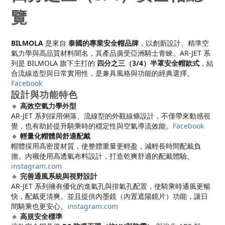
覽
BILMOLA
是來自
泰國的專業安全帽品牌
，以創新設計、精準空
氣力學與高品質材料聞名，其產品廣受亞洲騎士青睞。AR-JET 系
列是 BILMOLA 旗下主打的
四分之三（3/4）半罩安全帽款式
，結
合流線造型與日常實用性，是兼具風格與功能的經典選擇。
Facebook
設計與功能特色
🔹
高效空氣力學外型
AR-JET 系列採用俐落、流線型的外觀線條設計，不僅帶來動感視
覺，也有助於提升騎乘時的穩定性與空氣導流效能。
Facebook
🔹
輕量化帽體與舒適配戴
帽體採用高密度材質，使整體重量更輕盈，減輕長時間配戴負
擔。內襯使用高透氣布料設計，打造乾爽舒適的配戴體驗。
instagram.com
🔹
完善通風系統與視野設計
AR-JET 系列擁有優化的進氣孔與排氣孔配置，使騎乘時通風更暢
快，配戴更清爽。並且提供內墨鏡（內置遮陽鏡片）功能，讓日
間騎乘也更安心。
instagram.com
🔹
高規安全標準