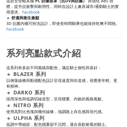
這款安全帽具備
PC 防爆面罩（抗UV與防霧）
與強化 ABS 殼
體，提升抗衝擊與耐用性，同時在設計上兼具城市/通勤騎士的實
用需求。
Facebook
🔹
舒適與衛生兼顧
3D 抗菌內襯可拆洗設計，即使長時間騎乘也能保持乾爽不悶熱。
Facebook
系列亮點款式介紹
這系列有多款不同風格與配色，滿足騎士個性與喜好：
🔸
BLAZER 系列
以俐落線條與動感配色設計呈現速度與街道感，視覺更年輕、更
有精神。
🔸
DARKO 系列
採用深色與低調切線造型，呈現穩重、內斂的風格風貌。
🔸
NITRO 系列
使用高對比色塊與幾何線條，強調路上存在感與現代感。
🔸
ULPHA 系列
低調中帶細節，配色穩重卻不沉悶，適合喜歡耐看的騎士。