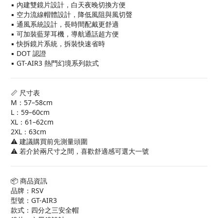
▪ 內建雙鏡片設計，白天夜晚切換方便
▪ 空力流線帽體設計，降低風阻與風切聲
▪ 通風系統設計，長時間配戴更舒適
▪ 可加裝藍芽耳機，導航通話超方便
▪ 快拆鏡片系統，拆裝快速省時
▪ DOT 認證
▪ GT-AIR3 熱門幻境系列款式
📏 尺寸表
M：57–58cm
L：59–60cm
XL：61–62cm
2XL：63cm
⚠️ 建議購買前先測量頭圍
⚠️ 若介於兩尺寸之間，喜歡舒適感可選大一號
📦 商品資訊
品牌：RSV
型號：GT-AIR3
款式：四分之三安全帽