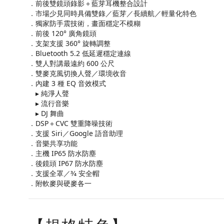
．前後雙鏡頭錄影＋藍芽耳機整合設計
．市場少見同時具備雙錄／藍芽／長續航／輕量化特色
．獨家防手震技術，畫面穩定不模糊
．前後 120° 廣角鏡頭
．支架支援 360° 旋轉調整
．Bluetooth 5.2 低延遲穩定連線
．雙人對講最遠約 600 公尺
．雙麥克風切換人聲／環境收音
．內建 3 種 EQ 音效模式
▸ 純淨人聲
▸ 流行音樂
▸ DJ 舞曲
．DSP＋CVC 雙重降噪技術
．支援 Siri／Google 語音助理
．音樂共享功能
．主機 IP65 防水防塵
．後鏡頭 IP67 防水防塵
．支援全罩／3⁄4 安全帽
．附軟麥與硬麥各一