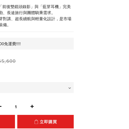
ual 將「前後雙鏡頭錄影」與「藍芽耳機」完美
勤、長途旅行與團體騎乘需求。
芽對講、超長續航與輕量化設計，是市場
裝備。
免運費!!!!
$5,600
立即購買