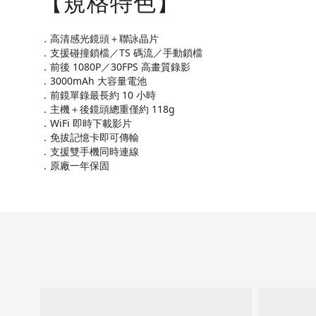
【規格特色】
．高清感光鏡頭＋聯詠晶片
．支援碰撞鎖檔／TS 碼流／手動鎖檔
．前後 1080P／30FPS 高畫質錄影
．3000mAh 大容量電池
．前鏡單錄最長約 10 小時
．主機＋後鏡頭總重僅約 118g
．WiFi 即時下載影片
．免拔記憶卡即可傳輸
．支援雙手機同時連線
．原廠一年保固