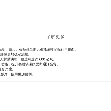
了解更多
畫質錄影，白天、夜晚甚至雨天都能清晰記錄行車畫面。
讓影像更加穩定流暢。
的雙人對講功能，最遠可達約 600 公尺。
樂共享功能，提升整體騎乘娛樂與通話品質。
整錄影角度。
時下載影片，使用更加便利。