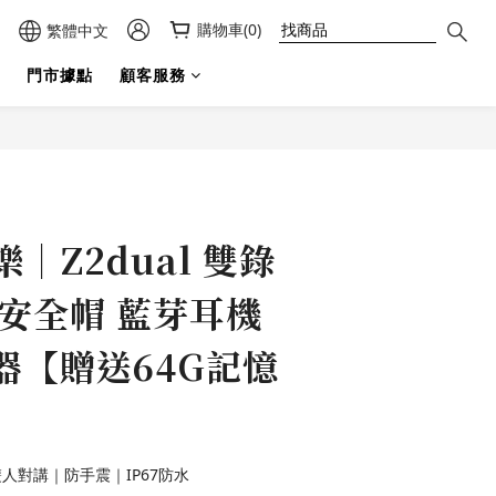
購物車(0)
繁體中文
門市據點
顧客服務
立即購買
飛樂｜Z2dual 雙錄
鏡安全帽 藍芽耳機
器【贈送64G記憶
雙人對講｜防手震｜IP67防水