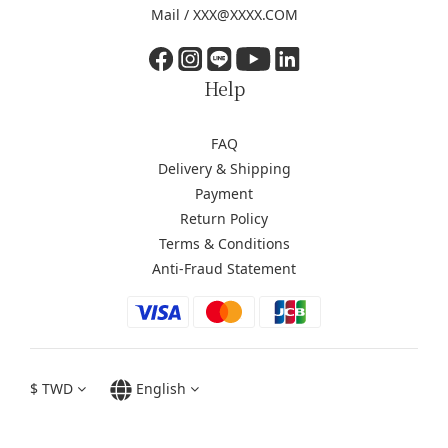
Mail / XXX@XXXX.COM
Help
FAQ
Delivery & Shipping
Payment
Return Policy
Terms & Conditions
Anti-Fraud Statement
$
TWD
English