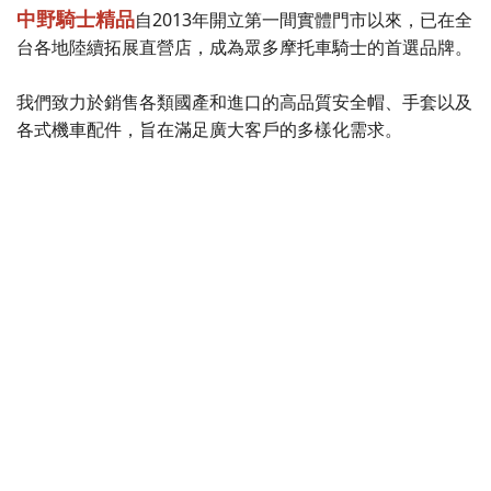
中野騎士精品
自2013年開立第一間實體門市以來，已在全
台各地陸續拓展直營店，成為眾多摩托車騎士的首選品牌。
我們致力於銷售各類國產和進口的高品質安全帽、手套以及
各式機車配件，旨在滿足廣大客戶的多樣化需求。