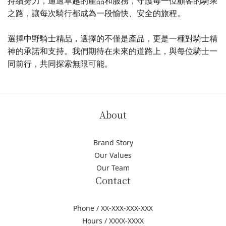
持續努力，通過卓越的產品和服務，守護每一位顧客的騎乘
之路，讓每次騎行都成為一段愉快、安全的旅程。
選擇中野騎士精品，選擇的不僅是產品，更是一種對騎士精
神的承諾和支持。我們期待在未來的道路上，與每位騎士一
同前行，共同探索無限可能。
About
Brand Story
Our Values
Our Team
Contact
Phone / XX-XXX-XXX-XXX
Hours / XXXX-XXXX